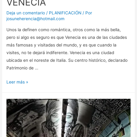
VENECIA
Deja un comentario
/
PLANIFICACIÓN
/ Por
josuneherencia@hotmail.com
Unos la definen como romántica, otros como la más bella,
pero si algo es seguro es que Venecia es una de las ciudades
más famosas y visitadas del mundo, y es que cuando la
visites, no te dejará indiferente. Venecia es una ciudad
ubicada en el noreste de Italia. Su centro histórico, declarado
Patrimonio de …
VENECIA
Leer más »