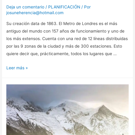
Deja un comentario
/
PLANIFICACIÓN
/ Por
josuneherencia@hotmail.com
Su creación data de 1863. El Metro de Londres es el más
antiguo del mundo con 157 años de funcionamiento y uno de
los más extensos. Cuenta con una red de 12 líneas distribuidas
por las 9 zonas de la ciudad y más de 300 estaciones. Esto
quiere decir que, prácticamente, todos los lugares que …
CÓMO
Leer más »
USAR
EL
METRO
DE
LONDRES