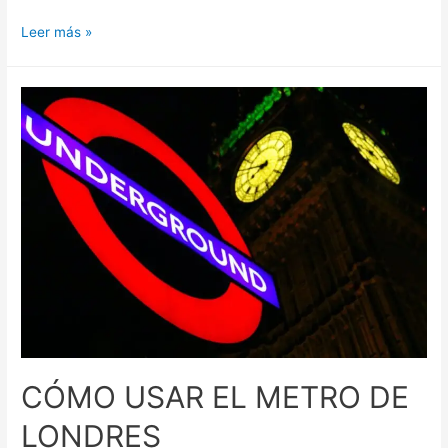
DÓNDE
Leer más »
ALOJARSE
EN
LONDRES
CÓMO USAR EL METRO DE
LONDRES