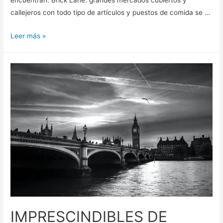
encuentran: Brick Lane: grandes mercados cubiertos y
callejeros con todo tipo de artículos y puestos de comida se …
PLANES
Leer más »
ALTERNATIVOS
EN
LONDRES
IMPRESCINDIBLES DE