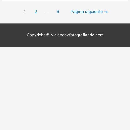
Paginación
1
2
…
6
Página siguiente
→
de
entradas
Copyright © viajandoyfotografiando.com