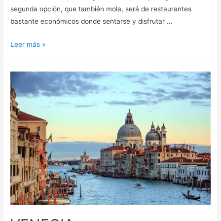
segunda opción, que también mola, será de restaurantes
bastante económicos donde sentarse y disfrutar …
DÓNDE
Leer más »
COMER
EN
VENECIA