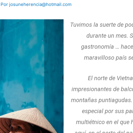
 Por
josuneherencia@hotmail.com
Tuvimos la suerte de po
durante un mes.
S
gastronomía … hace
maravilloso país s
El norte de Vietn
impresionantes de balco
montañas puntiagudas
especial por sus pa
multiétnico en el que 