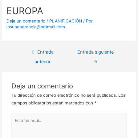
EUROPA
Deja un comentario
/
PLANIFICACIÓN
/ Por
josuneherencia@hotmail.com
Navegación
←
Entrada
Entrada siguiente
de
anterior
→
entradas
Deja un comentario
Tu dirección de correo electrónico no será publicada.
Los
campos obligatorios están marcados con
*
Escribe
aquí...