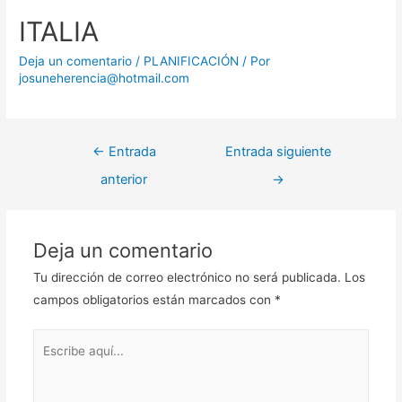
ITALIA
Deja un comentario
/
PLANIFICACIÓN
/ Por
josuneherencia@hotmail.com
Navegación
←
Entrada
Entrada siguiente
de
anterior
→
entradas
Deja un comentario
Tu dirección de correo electrónico no será publicada.
Los
campos obligatorios están marcados con
*
Escribe
aquí...