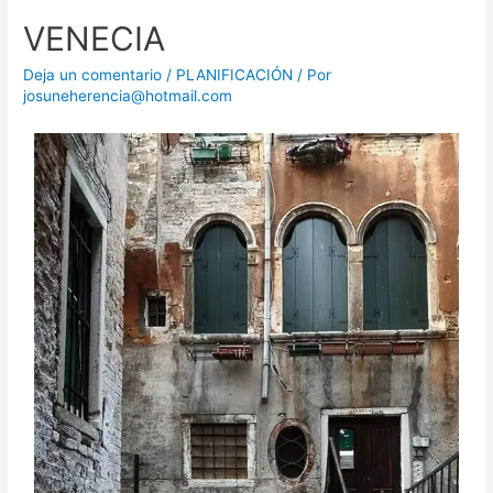
VENECIA
Deja un comentario
/
PLANIFICACIÓN
/ Por
josuneherencia@hotmail.com