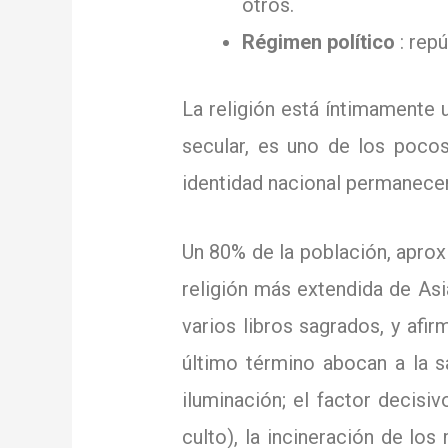
otros.
Régimen político
: repú
La religión está íntimamente u
secular, es uno de los pocos 
identidad nacional permanecen
Un 80% de la población, apro
religión más extendida de As
varios libros sagrados, y afi
último término abocan a la sa
iluminación;
el factor decisi
culto), la incineración de lo