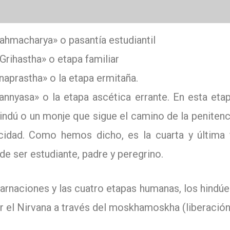
ahmacharya» o pasantía estudiantil
Grihastha» o etapa familiar
aprastha» o la etapa ermitaña.
nnyasa» o la etapa ascética errante.
En esta eta
ndú o un monje que sigue el camino de la penitenci
icidad.
Como hemos dicho, es la cuarta y última f
 de ser estudiante, padre y peregrino.
rnaciones y las cuatro etapas humanas, los hindú
ar el Nirvana a través del moskhamoskha (liberación